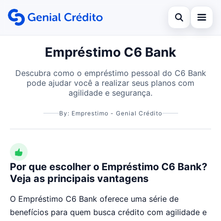
Open search
Empréstimo C6 Bank
Início
Search the site
Empréstimo
Descubra como o empréstimo pessoal do C6 Bank
×
pode ajudar você a realizar seus planos com
Search for:
Financiamento
agilidade e segurança.
Press Enter to search or ESC to close.
Cartão de Crédito
By: Emprestimo - Genial Crédito
Por que escolher o Empréstimo C6 Bank?
Veja as principais vantagens
O Empréstimo C6 Bank oferece uma série de
benefícios para quem busca crédito com agilidade e