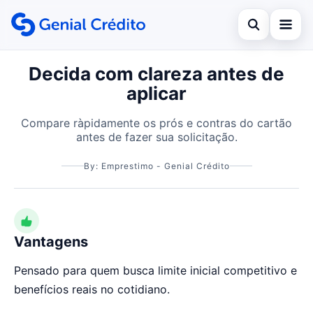
Open search
Decida com clareza antes de
Início
aplicar
Search the site
Empréstimo
×
Compare ràpidamente os prós e contras do cartão
Search for:
Financiamento
antes de fazer sua solicitação.
Press Enter to search or ESC to close.
Cartão de Crédito
By: Emprestimo - Genial Crédito
Vantagens
Pensado para quem busca limite inicial competitivo e
benefícios reais no cotidiano.