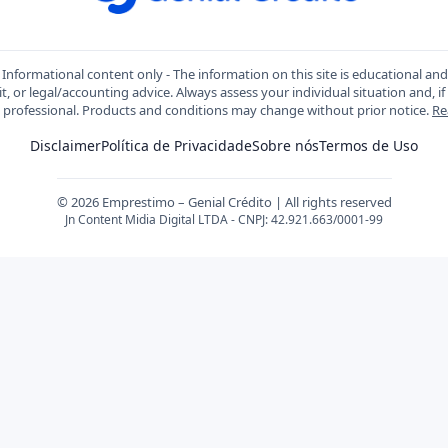
Informational content only - The information on this site is educational an
t, or legal/accounting advice. Always assess your individual situation and, if
d professional. Products and conditions may change without prior notice.
Re
Disclaimer
Política de Privacidade
Sobre nós
Termos de Uso
© 2026 Emprestimo – Genial Crédito | All rights reserved
Jn Content Midia Digital LTDA - CNPJ: 42.921.663/0001-99