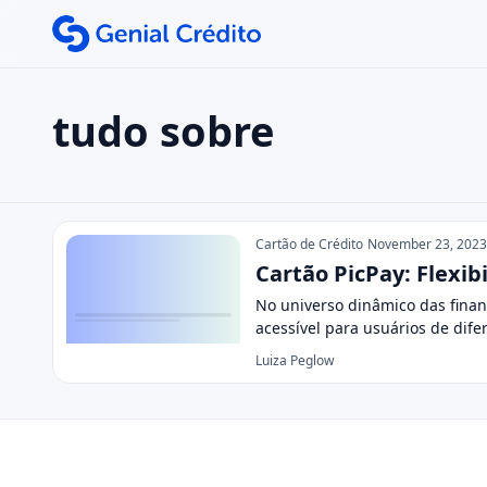
tudo sobre
Search the site
Search for:
tudo sobre
Press Enter to search or ESC to close.
Cartão de Crédito
November 23, 2023
Cartão PicPay: Flexib
No universo dinâmico das finan
acessível para usuários de dife
Luiza Peglow