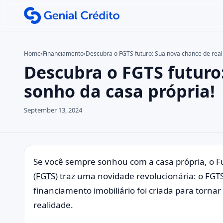
Home
›
Financiamento
›
Descubra o FGTS futuro: Sua nova chance de reali
Descubra o FGTS futuro:
Search the site
Search for:
sonho da casa própria!
Press Enter to search or ESC to close.
September 13, 2024
Se você sempre sonhou com a casa própria, o F
(
FGTS
) traz uma novidade revolucionária: o FGT
financiamento imobiliário foi criada para tornar
realidade.